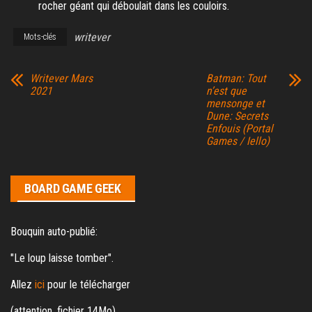
rocher géant qui déboulait dans les couloirs.
writever
Mots-clés
Writever Mars
Batman: Tout
2021
n’est que
mensonge et
Dune: Secrets
Enfouis (Portal
Games / Iello)
BOARD GAME GEEK
Bouquin auto-publié:
"Le loup laisse tomber".
Allez
ici
pour le télécharger
(attention, fichier 14Mo)