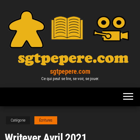
Skip
to
the
content
sgtpepere.com
Ce qui peut se lire, se voir, se jouer.
Catégorie
Écritures
Writever Avril 2021