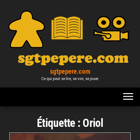
Skip
to
the
content
sgtpepere.com
Ce qui peut se lire, se voir, se jouer.
Étiquette :
Oriol