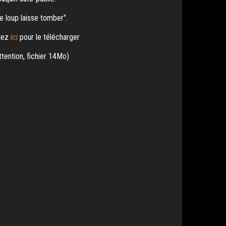
e loup laisse tomber".
lez
ici
pour le télécharger
ttention, fichier 14Mo)