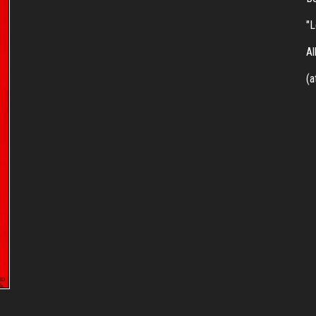
"L
Al
(a