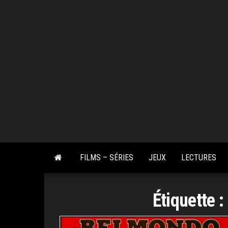
Skip
to
the
content
FILMS – SÉRIES
JEUX
LECTURES
Étiquette :