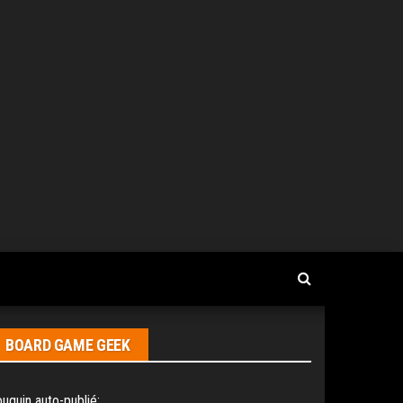
BOARD GAME GEEK
uquin auto-publié: