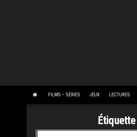
Skip
to
the
content
FILMS – SÉRIES
JEUX
LECTURES
Étiquette