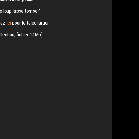
e loup laisse tomber".
lez
ici
pour le télécharger
ttention, fichier 14Mo)