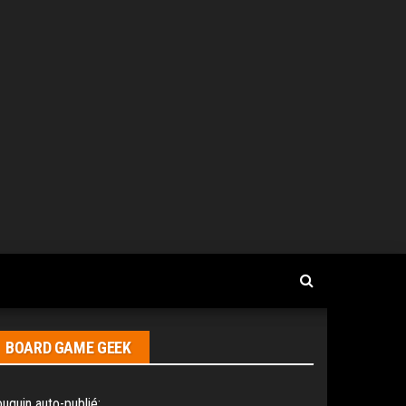
BOARD GAME GEEK
uquin auto-publié: