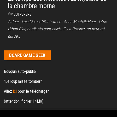
la chambre morne
Par
SGTPEPERE
Auteur : Loïc ClémentIllustratrice : Anne MontelEditeur : Little
Urban Cinq étudiants sont collés. Il y a Prosper, un petit rat
qui se…
BOARD GAME GEEK
Bouquin auto-publié:
"Le loup laisse tomber".
Allez
ici
pour le télécharger
(attention, fichier 14Mo)
Fièrement propulsé par
WordPress
|
Thème :
Envo Magazine