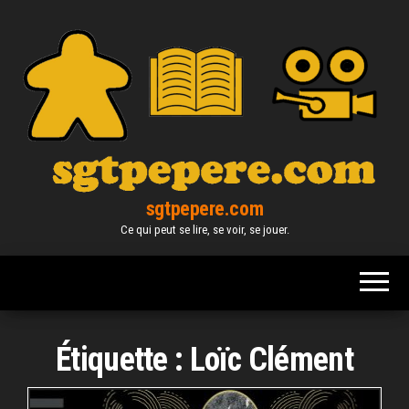
Skip
to
the
content
sgtpepere.com
Ce qui peut se lire, se voir, se jouer.
Étiquette :
Loïc Clément