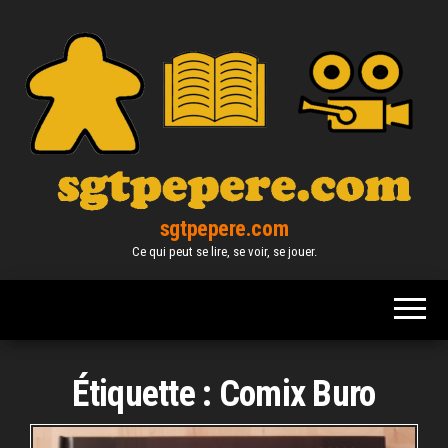
Skip
to
the
content
sgtpepere.com
Ce qui peut se lire, se voir, se jouer.
Étiquette :
Comix Buro